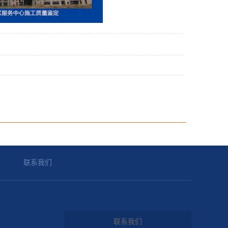
联系我们
联系我们