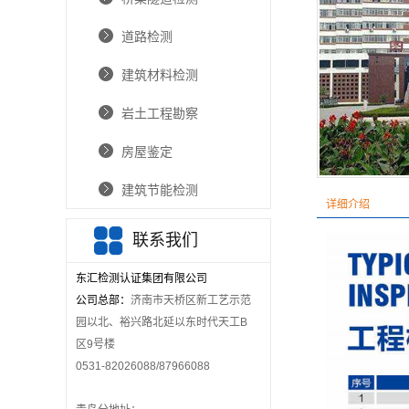
道路检测
建筑材料检测
岩土工程勘察
房屋鉴定
建筑节能检测
详细介绍
联系我们
东汇检测认证集团有限公司
公司总部：
济南市天桥区新工艺示范
园以北、裕兴路北延以东时代天工B
区9号楼
0531-82026088/87966088