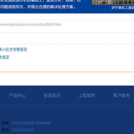
donghuijiance.cn/product/669.html
某小区住宅楼鉴定
性鉴定
产品中心
新闻资讯
工程案例
客户服务
总部：
0531-82026088
87966088
青岛：
0532-83296321