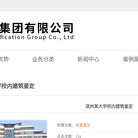
优势
业务分类
新闻中心
案例
地基基础检测
公司新闻
建筑工程检验
主体钢结构检测
行业新闻
地基基础检
例
学校内建筑鉴定
桥梁隧道检测
技术知识
防雷装置接地
道路检测
工程勘察
滨州某大学校内建筑鉴定
建筑材料检测
公路桥梁检
所属分类：
房屋鉴定
岩土工程勘察
铁路工程检
点击次数：
124