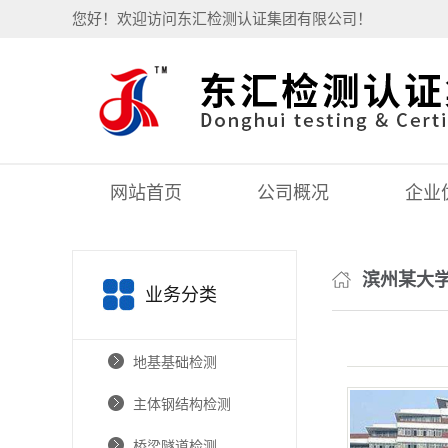
您好！欢迎访问东汇检测认证集团有限公司！
网站首页
公司概况
企业
公司简介
企业文化
滨州某大
业务分类
检测地址
资质荣誉
地基基础检测
公众性承诺
主体钢结构检测
桥梁隧道检测